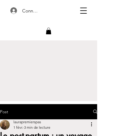
Connexion
Post
laurapremierspas
1 févr.
3 min de lecture
Le post-partum : un voyage