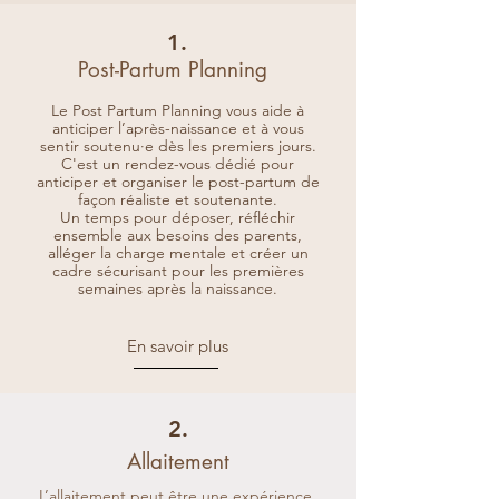
IHAB (Label Initiative Hôpital Ami des 
Bébés), ainsi qu'une formation sur la 
1.
réanimation néonatale et 
Post-Partum Planning
indépendamment des formations sur 
Le Post Partum Planning vous aide à
l'allaitement, l'accompagnement post 
anticiper l’après-naissance et à vous
partum, l'accouchement physiologique et 
sentir soutenu·e dès les premiers jours.
le yoga parents - bébé.
C'est un rendez-vous dédié pour
anticiper et organiser le post-partum de
façon réaliste et soutenante.
Un temps pour déposer, réfléchir
ensemble aux besoins des parents,
alléger la charge mentale et créer un
cadre sécurisant pour les premières
semaines après la naissance.
En savoir plus
2.
Allaitement
L’allaitement peut être une expérience