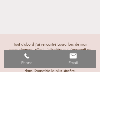
Tout d’abord j’ai rencontré Laura lors de mon
accouchement, c’était l’infirmière qui s’occupait de
moi avant/pendant et après mon accouchement
(césarienne programmée) et je l’ai trouvé juste
Phone
Email
géniale! Très professionnelle, à l’écoute, douce et
dans l’empathie la plus sincère.
J’ai ensuite souhaité proposer un bain enveloppé à
mon fils et j’étais très heureuse de retrouver Laura
pour cette expérience. Moments de douceur, très
bien expliqué pour que je puisse le reproduire chez
moi en suite. Mon fils était plutôt agité à ce
moment là (de nature mais aussi par quelques
maux désagréables), et Laura a pris le temps de
me conseiller, de m’aider à pouvoir l’apaiser.
Je vous la recommande ++ et je suis vraiment
heureuse de l’avoir rencontré ! Merci pour tout
Laura 🥰
Témoignage - Fiona